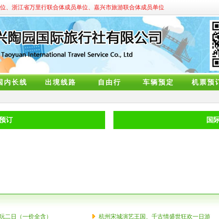
位、浙江省万里行联合体成员单位、嘉兴市旅游联合体成员单位
国内长线
出境线路
自由行
车辆预定
机票预
预订
国
玩二日（一价全含）
杭州宋城演艺王国、千古情盛世狂欢一日游