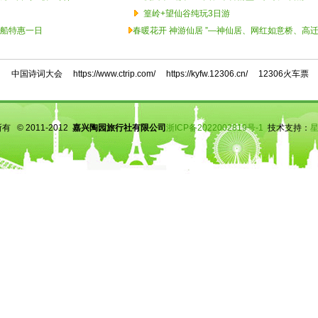
篁岭+望仙谷纯玩3日游
船特惠一日
春暖花开 神游仙居 ”—神仙居、网红如意桥、高
网
中国诗词大会
https://www.ctrip.com/
https://kyfw.12306.cn/
12306火车票
 © 2011-2012
嘉兴陶园旅行社有限公司
浙ICP备2022002819号-1
技术支持：