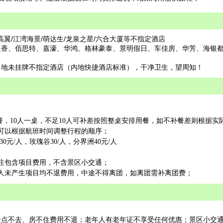
/高翼/江湾海景/萌达生/龙泉之星/六合大厦等不指定酒店
里香、佰思特、嘉濠、华鸿、格林豪泰、景明假日、车佳房、华芳、海银
当地未挂牌不指定酒店（内地快捷酒店标准），干净卫生，望周知！
特色餐，10人一桌，不足10人可补差按照整桌安排用餐，如不补餐差则根据实
可以根据航班时间调整行程的顺序；
0元/人，玫瑰谷30/人，分界洲40元/人
注包含项目费用，不含景区小交通；
人未产生项目均不退费用，中途不得离团，如离团需补离团费；
景点不去、房不住费用不退；老年人有老年证不享受任何优惠；景区小交