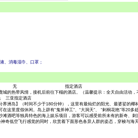
手液、消毒湿巾、口罩；
无 指定酒店
鹿城的热带风情，接机后前往下榻的酒店。（温馨提示：全天自由活动，
 三亚指定酒店
分界洲岛】（时间不少于180分钟），这里有最灿烂的阳光、最婆娑的椰
在这里度假休闲。岛上辟有“鬼斧神工”、“大洞天”、 “剌桐花艳”等20
沙滩酒吧等独具特色的海上娱乐项目，游客可以感受前所未有的新奇、刺
验神奇低空飞行感觉的同时，欣赏着下面形色各异人群的姿态，穿梭与海天一