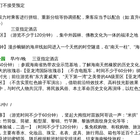
预订不接受预定
权力对乘客进行拼组、重新分组等协调搭配，乘客应当予以配合（如:直升机
G）
晚 三亚指定酒店
区】（游览不少于120分钟），集中外园林、佛教文化为一体的福泽之地
。
分钟】漫步蜿蜒的海岸线如同进入一个天然的时空隧道，在“南天一柱”、“海
公园
早/午/晚 三亚指定酒店
60分钟）：参观海南省热带农业示范基地，了解海南天然橡胶的历史文化
的玫瑰谷-【亚龙湾国际玫瑰谷】（不含电瓶车，时间不少于60分钟）徜徉
光；前往游览有“东方夏威夷”、“天下第一湾”之美誉的4A级景区【亚龙
区】（不含实景红色娘子军演出），借助前沿特效技术、高科技光影效果
中，与时代人物共沉浮。将民族风俗、本土革命历史文化再演绎，以红色
中/ /
寨】（游览时间不少于60分钟），竖起大拇指对苗族阿哥说一声：“米拱
：竹筒饭、筒裙、船型屋、黎锦、竹竿舞、黎族绣面纹身文化等等；
体验城，二选一】（时间不少于120分钟），集免税购物、有税购物、旅
，主要有香水、化妆品、珠宝、名表、皮具、旅行用品、箱包等近百个上
及琥珀蜜蜡等。随后根据航班时间安排送机，结束海南愉快旅程；