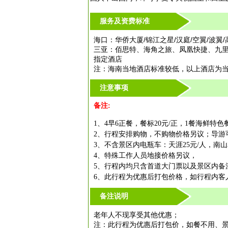
服务及资费标准
海口：华侨大厦/锦江之星/汉庭/空翼/波翼
三亚：佰思特、海角之旅、凤凰快捷、九
指定酒店
注：海南当地酒店标准较低，以上酒店为
注意事项
备注:
1、4早6正餐，餐标20元/正，1餐海鲜
2、行程安排购物，不购物价格另议；导游
3、不含景区内电瓶车：天涯25元/人，南山3
4、特殊工作人员地接价格另议，
5、行程内均只含首道大门票以及景区内备
6、此行程为优惠后打包价格，如行程内客
备注说明
老年人不现享受其他优惠；
注：此行程为优惠后打包价，如餐不用、