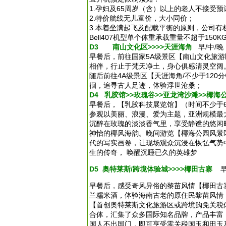
1.孕妇及65周岁（含）以上的老人不接受
2.特价航线无儿童价，大小同价；
3.本着坐满起飞及配载平衡的原则，公司有
Bell407机型单个体重承载重量不超于150K
D3 南山文化区>>>>天涯海角
早/中/
早餐后，前往国家5A级景区【南山文化旅游
相伴，行止于梵天净土，身心俱感清灵空阔
随后前往4A级景区【天涯海角/不少于120
徊，追寻古人足迹，体验浮世沧桑；
D4 乳胶馆>>玫瑰谷>>亚龙湾沙滩>>椰海
早餐后，【乳胶科技展览馆】（时间不少于
参观以美丽、浪漫、爱为主题，亚洲规模最大
沉醉在玫瑰的淡淡香气里，享受静谧的悠闲时
神怡的椰风海韵。晚间游览【椰海公园风景
代的写实画卷，让现场观众沉浸在恢弘气势
生的传奇， 唤醒沉睡已久的英雄梦
D5 奥特莱斯/跨境体验城>>>>椰田古寨
早/
早餐后，感受奇风异俗的黎苗风情【椰田古
兰糯米酒，体验海南古老的原住民黎苗风情
【首创奥特莱斯文化旅游区或跨境购免关税
合体，汇集了众多国际知名品牌，产品丰富
国人不出国门，即可亨受零关税国玉和田玉