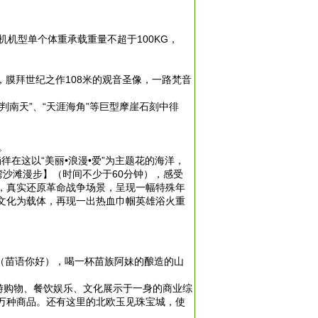
机型单个体重承载重量不超于100KG，
，膜拜世纪之作108米的观音圣像，一路梵音
判南天”、“天涯海角”等巨型摩崖石刻中徘
。
在这以“美丽•浪漫•爱”为主题花的海洋，
湾沙滩漫步】（时间不少于60分钟），感受
，真实还原革命战争场景，呈现一幅特殊年
文化为载体，再现一出热血巾帼英雄浴火重
”（苗语你好），喝一杯苗族阿妹的酿造的山
游购物、餐饮娱乐、文化展示于一身的商业综
万种商品。还有这里的北欧玉见珠宝城，使