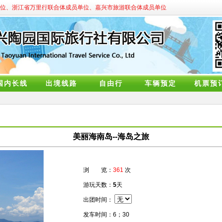
位、浙江省万里行联合体成员单位、嘉兴市旅游联合体成员单位
国内长线
出境线路
自由行
车辆预定
机票预
美丽海南岛--海岛之旅
浏 览：
361
次
游玩天数：
5
天
出团时间：
发车时间：6；30