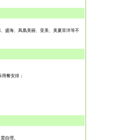
都、盛海、凤凰美丽、亚美、美夏菲洋等不
际用餐安排；
通需自理。