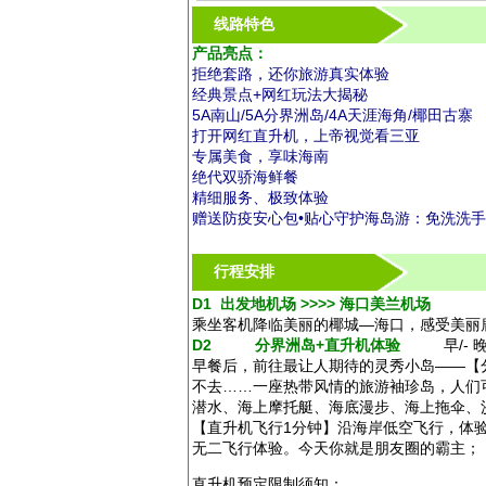
线路特色
产品亮点：
拒绝套路，还你旅游真实体验
经典景点+网红玩法大揭秘
5A南山/5A分界洲岛/4A天涯海角/椰田古寨
打开网红直升机，上帝视觉看三亚
专属美食，享味海南
绝代双骄海鲜餐
精细服务、极致体验
赠送防疫安心包•贴心守护海岛游：免洗洗
行程安排
D1 出发地机场 >>>> 海口美兰机场
乘坐客机降临美丽的椰城—海口，感受美丽
D2 分界洲岛+直升机体验
早/- 晚
早餐后，前往最让人期待的灵秀小岛——【
不去……一座热带风情的旅游袖珍岛，人们可
潜水、海上摩托艇、海底漫步、海上拖伞、
【直升机飞行1分钟】沿海岸低空飞行，体
无二飞行体验。今天你就是朋友圈的霸主；
直升机预定限制须知：