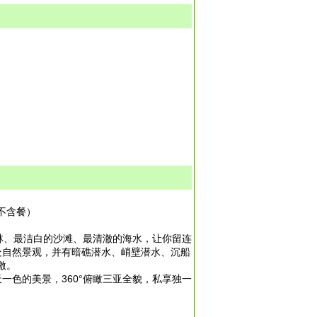
不含餐）
林、最洁白的沙滩、最清澈的海水，让你留连
多处自然景观，并有暗礁潜水、峭壁潜水、沉船
激。
色的美景，360°俯瞰三亚全貌，私享独一