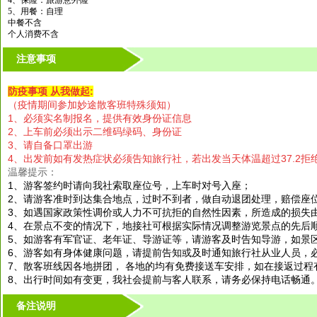
4、保险：旅游意外险
5、用餐：自理
中餐不含
个人消费不含
注意事项
防疫事项 从我做起:
（疫情期间参加妙途散客班特殊须知）
1、必须实名制报名，提供有效身份证信息
2、上车前必须出示二维码绿码、身份证
3、请自备口罩出游
4、出发前如有发热症状必须告知旅行社，若出发当天体温超过37.2拒
温馨提示：
1、游客签约时请向我社索取座位号，上车时对号入座；
2、请游客准时到达集合地点，过时不到者，做自动退团处理，赔偿座
3、如遇国家政策性调价或人力不可抗拒的自然性因素，所造成的损失
4、在景点不变的情况下，地接社可根据实际情况调整游览景点的先后
5、如游客有军官证、老年证、导游证等，请游客及时告知导游，如景
6、游客如有身体健康问题，请提前告知或及时通知旅行社从业人员，
7、散客班线因各地拼团， 各地的均有免费接送车安排，如在接返过程
8、出行时间如有变更，我社会提前与客人联系，请务必保持电话畅通。
备注说明