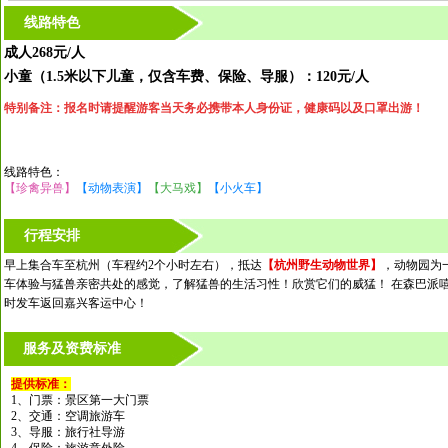
线路特色
成人268元/人
小童（1.5米以下儿童，仅含车费、保险、导服）：120元/人
特别备注：报名时请提醒游客当天务必携带本人身份证，健康码以及口罩出游！
线路特色：
【珍禽异兽】
【动物表演】
【大马戏】
【小火车】
行程安排
早上集合车至杭州（车程约2个小时左右），抵达
【杭州野生动物世界】
，动物园为
车体验与猛兽亲密共处的感觉，了解猛兽的生活习性！欣赏它们的威猛！ 在森巴派嘻
时发车返回嘉兴客运中心！
服务及资费标准
提供标准：
1、门票：景区第一大门票
2、交通：空调旅游车
3、导服：旅行社导游