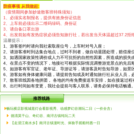
防疫事项 从我做起:
（疫情期间参加妙途散客班特殊须知）
1、必须实名制报名，提供有效身份证信息
2、上车前必须出示二维码绿码、身份证
3、请自备口罩出游
4、出发前如有发热症状必须告知旅行社，若出发当天体温超过37.2拒
温馨提示：
1、游客签约时请向我社索取座位号，上车时对号入座；
2、请游客准时到达集合地点，过时不到者，做自动退团处理，赔偿座
3、如遇国家政策性调价或人力不可抗拒的自然性因素，所造成的损失
4、在景点不变的情况下，地接社可根据实际情况调整游览景点的先后
5、如游客有军官证、老年证、导游证等，请游客及时告知导游，如景
6、游客如有身体健康问题，请提前告知或及时通知旅行社从业人员，
7、散客班线因各地拼团， 各地的均有免费接送车安排，如在接返过程
8、出行时间如有变更，我社会提前与客人联系，请务必保持电话畅通。
推荐线路
畅玩横店影视城逛灯会看影视秀、动感梦幻谷潮玩二日（一价全含）
德清莫干山、奇幻谷、南浔古镇纯玩二天
【走浸江南水乡】南浔古镇漫时光、体验手摇船特惠一日